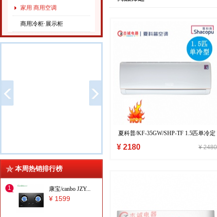
家用 商用空调
商用冷柜·展示柜
夏科普/KF-35GW/SHP-TF 1.5匹单冷定
频壁挂式空调挂机
¥ 2180
¥ 2480
本周热销排行榜
1
康宝/canbo JZY...
¥ 1599