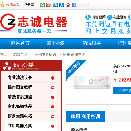
收藏本站
或分享
东莞周边具有电
网上交易服
网站首页
家电抢购
清洗设备
清洗
首页
志诚电器
商用电器抢购
家用 商用空调
>
>
>
美的KF-26G
调
专业清洗设备
¥ 269
操作图文教程
立即抢
清洗售后加盟
家电畅销热品
厨房生活电器
家用 商用空调
商用电器抢购
商品筛选