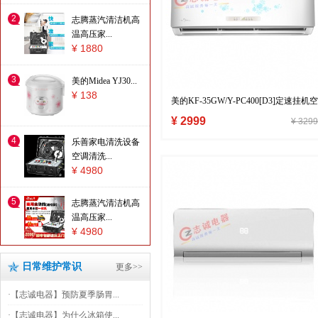
2
志腾蒸汽清洁机高
温高压家...
¥ 1880
3
美的Midea YJ30...
¥ 138
美的KF-35GW/Y-PC400[D3]定速挂机空
调包装新节能
¥ 2999
¥ 3299
4
乐善家电清洗设备
空调清洗...
¥ 4980
5
志腾蒸汽清洁机高
温高压家...
¥ 4980
日常维护常识
更多>>
·
【志诚电器】预防夏季肠胃...
·
【志诚电器】为什么冰箱使...