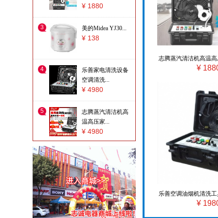
¥ 1880
评论：
3
美的Midea YJ30...
在家享受电影院的感
¥ 138
觉
志腾蒸汽清洁机高温高
¥ 188
设备家用油烟空调洗
评论：
4
乐善家电清洗设备
值得购买
空调清洗...
¥ 4980
5
志腾蒸汽清洁机高
评论：
温高压家...
东西很
¥ 4980
好。。。。。。。价
格公道
评论：
一次满意的购物。
乐善空调油烟机清洗工
¥ 198
油烟多功能一体高温
评论：