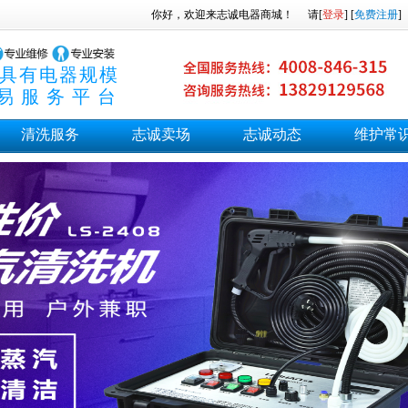
你好，欢迎来志诚电器商城！
请[
登录
] [
免费注册
]
具有电器规模
易服务平台
清洗服务
志诚卖场
志诚动态
维护常