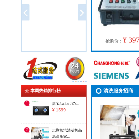
¥ 39
抢购价：
评论：
百利卧式冷柜WC-
330（A）给我家带
来了很多的...
清洗服务招商
本周热销排行榜
评论：
产品还不错，我推荐
1
康宝/canbo JZY...
朋友也买了
¥ 1599
评论：
2
频幕非常的清晰
志腾蒸汽清洁机高
温高压家...