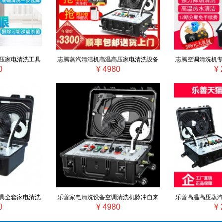
压家电清洗工具
志腾蒸汽清洁机高温高压家电清洗设备
志腾空调清洗机
0
¥ 4980
¥ 
车多功能一体
脉冲自来水管道地暖多功能一体机
汽清洁家电
具全套家电清洗
乐善家电清洗设备空调清洗机脉冲自来
乐善高温高压蒸
0
¥ 4980
¥ 
高压蒸汽清洁机
水管道清洗机高压高温蒸汽清洁机
备油烟机空