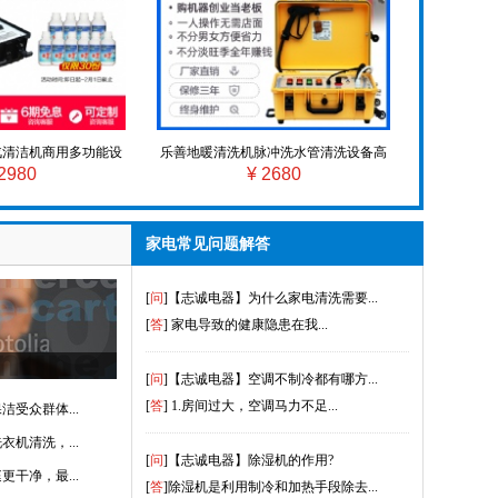
汽清洁机商用多功能设
乐善地暖清洗机脉冲洗水管清洗设备高
2980
¥ 2680
调全套家电清洗机
压全自动多功能清洗地暖机
[
问
]【志诚电器】水垢除不掉怎么办？...
[
答
]为了生活当中的便利，现在家庭当...
家电常见问题解答
[
问
]【志诚电器】为什么家电清洗需要...
[
答
] 家电导致的健康隐患在我...
[
问
]【志诚电器】空调不制冷都有哪方...
[
答
] 1.房间过大，空调马力不足...
受众群体...
[
问
]【志诚电器】除湿机的作用?
机清洗，...
[
答
]除湿机是利用制冷和加热手段除去...
干净，最...