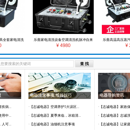
具全套家电清洗
乐善家电清洗设备空调清洗机脉冲自来
乐善高温高压蒸
0
¥ 4980
¥ 
高压蒸汽清洁机
水管道清洗机高压高温蒸汽清洁机
备油烟机空
识
电器注意事项.维修技巧
电器导购资讯
病...
·
【志诚电器】空调养护5大误区...
·
【志诚电器】家政保洁
中...
·
【志诚电器】夏季来临，冰箱清...
·
【志诚电器】志诚洗衣
可...
·
【志诚电器】油烟机注意事项
·
【志诚电器】让家庭更