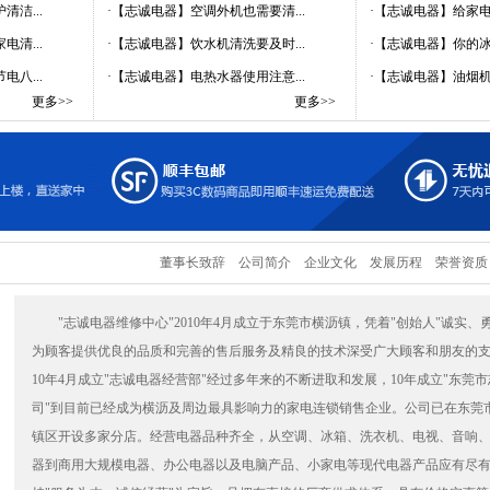
洁...
·
【志诚电器】空调外机也需要清...
·
【志诚电器】给家电来
清...
·
【志诚电器】饮水机清洗要及时...
·
【志诚电器】你的冰箱
八...
·
【志诚电器】电热水器使用注意...
·
【志诚电器】油烟
更多>>
更多>>
董事长致辞
公司简介
企业文化
发展历程
荣誉资质
"志诚电器维修中心"2010年4月成立于东莞市横沥镇，凭着"创始人"诚实
为顾客提供优良的品质和完善的售后服务及精良的技术深受广大顾客和朋友的
10年4月成立"志诚电器经营部"经过多年来的不断进取和发展，10年成立"东莞
司"到目前已经成为横沥及周边最具影响力的家电连锁销售企业。公司已在东莞
镇区开设多家分店。经营电器品种齐全，从空调、冰箱、洗衣机、电视、音响
器到商用大规模电器、办公电器以及电脑产品、小家电等现代电器产品应有尽