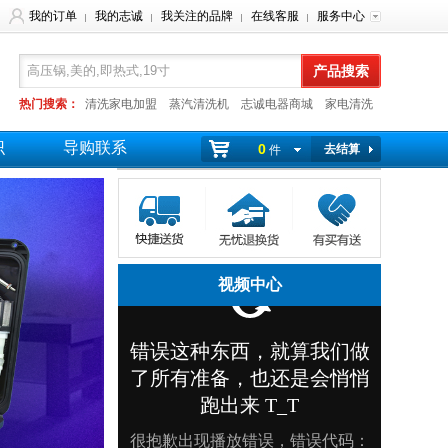
我的订单
我的志诚
我关注的品牌
在线客服
服务中心
|
|
|
|
热门搜索：
清洗家电加盟
蒸汽清洗机
志诚电器商城
家电清洗
高温蒸汽清洗机
高温高压清洗机
识
导购联系
0
去结算
件
视频中心