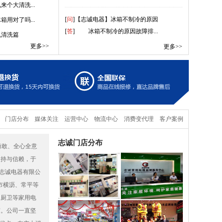
[
问
]【志诚电器】冰箱不制冷的原因
个大清洗...
[
答
] 冰箱不制冷的原因故障排...
用对了吗...
机清洗篇
[
问
]家用除湿机该怎样选购？
更多>>
更多>>
[
答
]除湿机是一种向房间或区域直接提...
[
问
]用电暖器时有哪几点要注意的？
[
答
]近期，我国北方连续受到冷空气影...
[
问
]电地暖一天究竟能耗多少度电？
门店分布
媒体关注
运营中心
物流中心
消费变代理
客户案例
[
答
]碳纤维电地暖一天耗多少电量，这...
志诚门店分布
、勇敢、全心全意
[
问
]在志诚电器购买空调是否收取高空...
支持与信赖，于
[
答
]不管楼层高空作业高低，需要收取...
市志诚电器有限公
市横沥、常平等
[
问
]【志诚电器】水垢除不掉怎么办？...
[
答
]为了生活当中的便利，现在家庭当...
、厨卫等家用电
有。公司一直坚
[
问
]【志诚电器】为什么家电清洗需要...