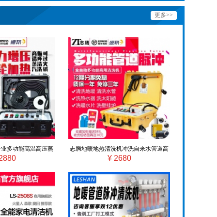
更多>>
专业多功能高温高压蒸
志腾地暖地热清洗机冲洗自来水管道高
2880
¥ 2680
设备全套工具火碱
压脉冲机全自动多功能一体机