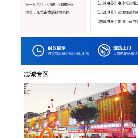
好够我一家4口用，
·
【志诚电器】电冰箱的维护清
爱一店电话：
0769－81890988
而且安装师...
地址：
东莞市横沥镇恒泉路
·
【志诚电器】必须知道的家电
评论：
·
【志诚电器】常用小家电节电
电视画面很清晰，效
果也还可以，不过快
递稍微慢了那...
评论：
电视放客厅刚刚好，
也很清晰，和我看到
的一样，而且...
志诚专区
评论：
非常给力的一款机
子，噪音小，洗的干
净，机型美观，...
评论：
绝对的高大上，质量
好，满意满意，洗的
又快又干净
评论：