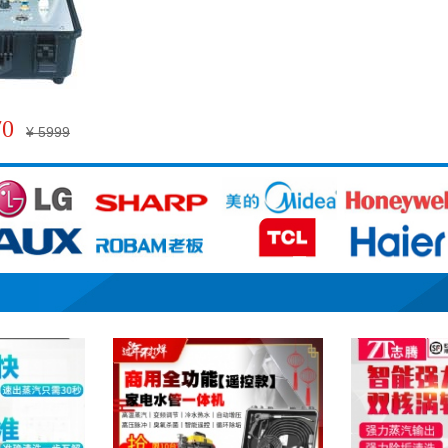
70
¥ 5999