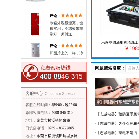
评论：
冰箱外观很漂亮，也
很实用，冷冻效果非
常好，师傅送...
评论：
乐善空调油烟机清洗工
和图片上的一样，冷
¥ 198
油烟多功能一体高温
栋效果很好，不过送
货师傅有点慢...
评论：
问题搜索引擎：
颜色很漂亮也很大
气，是我喜欢的款
式，也很好用.....
客服中心
Customer Service
评论：
家用电器日常维护常
外观一般，制冷效果
客服在线时间：
早9:00 - 晚22:00
很快，对方服务态度
总部客服电话：
4008-846-315
·
【志诚电器】预防夏季肠胃疾
我很满意。
地址：
东莞市横沥镇恒泉路
·
【志诚电器】为什么冰箱使用
评论：
田坑店电话：
0769－83722865
·
【志诚电器】家电不清洁，人
产品很省电，50升刚
地址：
东莞市横沥镇田坑城乡路