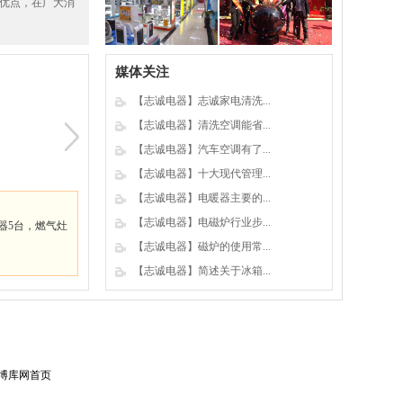
等优点，在广大消
[
答
] 家电导致的健康隐患在我...
[
问
]【志诚电器】空调不制冷都有哪方...
媒体关注
[
答
] 1.房间过大，空调马力不足...
棕榈园家电清洗
【志诚电器】志诚家电清洗...
园。我们不
东莞市志诚家居环境监测服务中心
【志诚电器】清洗空调能省...
[
问
]【志诚电器】除湿机的作用?
拓宽服务范
（空调、油烟机、洗衣机.....键
【志诚电器】汽车空调有了...
[
答
]除湿机是利用制冷和加热手段除去...
双赢的合作
理、家电维修保养、电器辐射监测
【志诚电器】十大现代管理...
[
问
]【志诚电器】冰箱不制冷的原因
【志诚电器】电暖器主要的...
客户使用心得：
[
答
] 冰箱不制冷的原因故障排...
【志诚电器】电磁炉行业步...
服务做得很好，
分公司2015年1月1日开业以来，棕榈园清洗空调56台、油烟机87台
台、键盘15个，风扇8个等
【志诚电器】磁炉的使用常...
[
问
]家用除湿机该怎样选购？
【志诚电器】简述关于冰箱...
[
答
]除湿机是一种向房间或区域直接提...
[
问
]用电暖器时有哪几点要注意的？
[
答
]近期，我国北方连续受到冷空气影...
博库网首页
[
问
]电地暖一天究竟能耗多少度电？