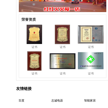
不仅美观吸立还特别
棒，这个价挺实惠，
服务也好，赞...
荣誉资质
评论：
非常感谢店家的小礼
品，产品质量比我想
象的要好，惊...
评论：
证书
证书
证书
天干硕士三顶替
评论：
证书
证书
证书
音质不错,而且是携
带式的,不错
友情链接
评论：
康拜恩BC-95小冰箱
百度
志诚电器
智能家居